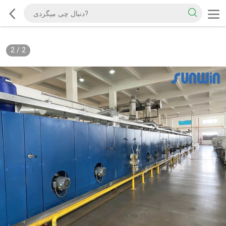
2
/
2