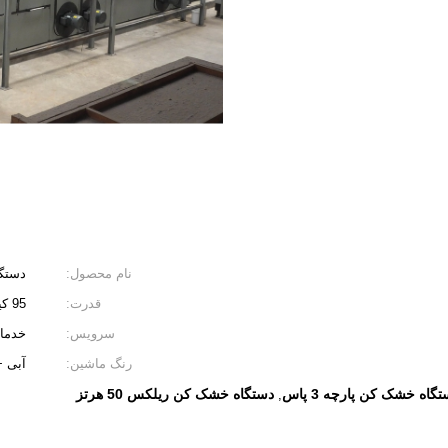
نام محصول:
دستگاه
قدرت:
95 کیلو وات
سرویس:
خدما
رنگ ماشین:
آبی +
گاه خشک کن پارچه 3 پاس
دستگاه خشک کن ریلکس 50 هرتز
,