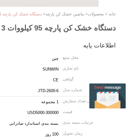
خانه
>
محصولات
>
ماشین خشک کن پارچه
>
دستگاه خشک کن پارچه 95 کیلووات 3 پاس
دستگاه خشک کن پارچه 95 کیلووات 3 پاس
اطلاعات پایه
محل منبع:
چین
نام تجاری:
SUNWIN
گواهی:
CE
شماره مدل:
JTD-2600-6
مقدار حداقل تعداد سفارش:
1 مجموعه
قیمت:
USD5000-300000
جزئیات بسته بندی:
بسته بندی استاندارد صادراتی
زمان تحویل:
100 روز