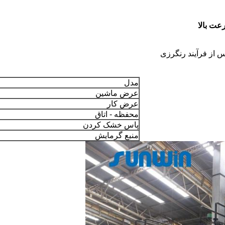
 از فرآیند رنگرزی
مدل
عرض ماشین
عرض کار
محفظه - اتاق
پاس خشک کردن
منبع گرمایش