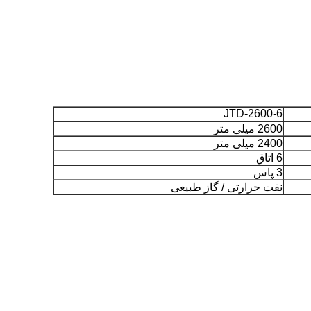
JTD-2600-6
2600 میلی متر
2400 میلی متر
6 اتاق
3 پاس
نفت حرارتی / گاز طبیعی