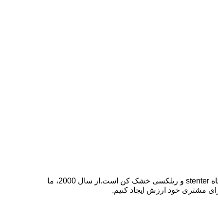
Wuxi Xinwen Machinery Manufacturing Co., Ltd یک شرکت با فناوری پیشرفته، متخصص در طراحی، ساخت و فروش دستگاه stenter و ریلکسی خشک کن است.از سال 2000، ما
رای مشتری خود ارزش ایجاد کنیم.