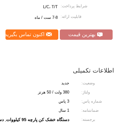
شرایط پرداخت:
L/C، T/T
قابلیت ارائه:
7-8 ست / ماه
بهترین قیمت
اکنون تماس بگیرید
اطلاعات تکمیلی
وضعیت:
جدید
ولتاژ:
380 ولت / 50 هرتز
شماره پاس:
3 پاس
ضمانتنامه:
1 سال
برجسته:
دستگاه خشک کن پارچه 95 کیلووات
دست
,