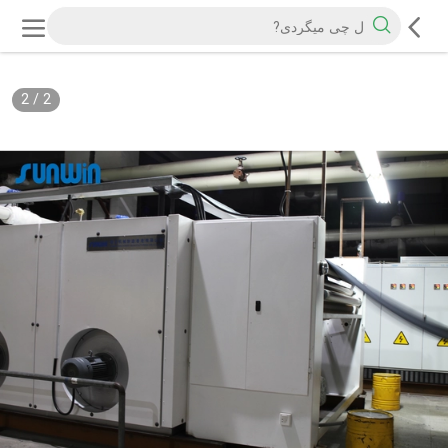
2
/
2