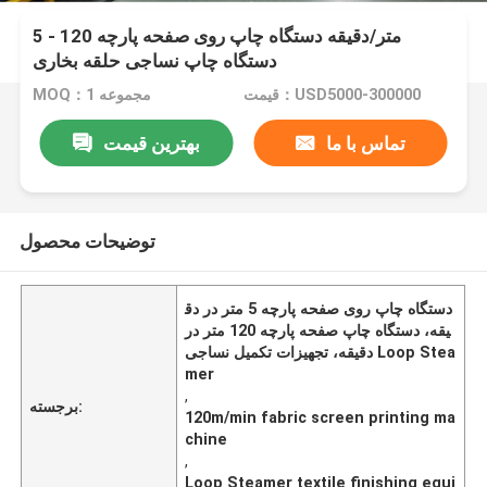
5 - 120 متر/دقیقه دستگاه چاپ روی صفحه پارچه
دستگاه چاپ نساجی حلقه بخاری
قیمت：USD5000-300000
MOQ：1 مجموعه
تماس با ما
بهترین قیمت
توضیحات محصول
دستگاه چاپ روی صفحه پارچه 5 متر در دق
یقه، دستگاه چاپ صفحه پارچه 120 متر در
دقیقه، تجهیزات تکمیل نساجی Loop Stea
mer
,
برجسته:
120m/min fabric screen printing ma
chine
,
Loop Steamer textile finishing equi