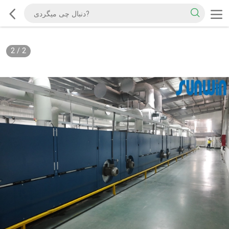
2
/
2