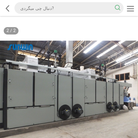
2
/
2