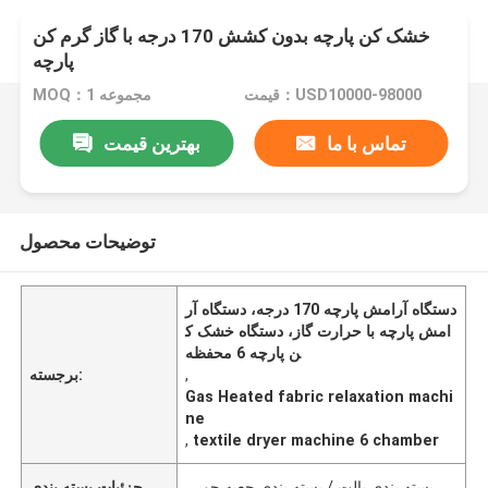
خشک کن پارچه بدون کشش 170 درجه با گاز گرم کن
پارچه
قیمت：USD10000-98000
MOQ：1 مجموعه
تماس با ما
بهترین قیمت
توضیحات محصول
دستگاه آرامش پارچه 170 درجه، دستگاه آر
امش پارچه با حرارت گاز، دستگاه خشک ک
ن پارچه 6 محفظه
,
برجسته:
Gas Heated fabric relaxation machi
ne
,
textile dryer machine 6 chamber
بسته بندی پالت / بسته بندی جعبه چوبی
جزئیات بسته بندی