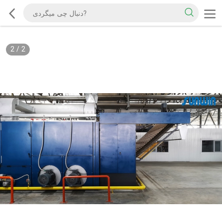
2
/
2